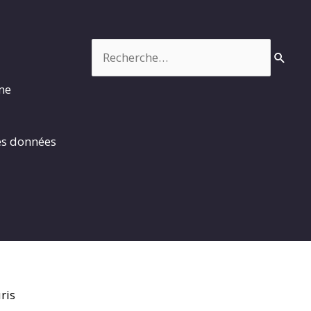
Rechercher :
rme
es données
ris