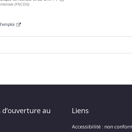
erritoriale (FNCDG)
d'emploi
 d’ouverture au
Liens
Accessibilité : non confo