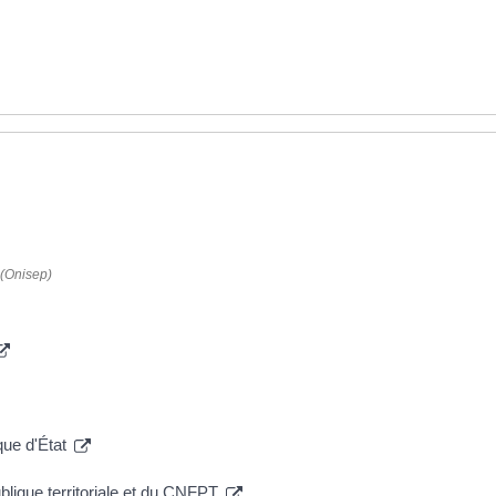
 (Onisep)
que d'État
ublique territoriale et du CNFPT