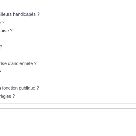
ailleurs handicapés ?
e ?
çaise ?
 ?
prise d'ancienneté ?
 ?
 fonction publique ?
règles ?