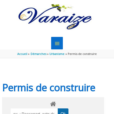
Aller au contenu
Aller au pied de page
MENU
PRINCIPAL
Accueil
Démarches
Urbanisme
Permis de construire
Permis de construire