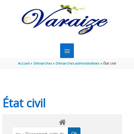
Aller au contenu
Aller au pied de page
MENU
PRINCIPAL
Accueil
Démarches
Démarches administratives
État civil
État civil