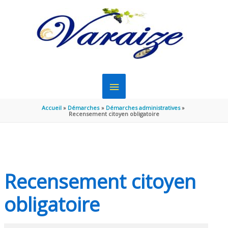
Aller au contenu
Aller au pied de page
MENU
PRINCIPAL
Accueil
Démarches
Démarches administratives
Recensement citoyen obligatoire
Recensement citoyen
obligatoire