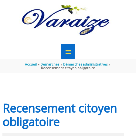
Aller au contenu
Aller au pied de page
MENU
PRINCIPAL
Accueil
Démarches
Démarches administratives
Recensement citoyen obligatoire
Recensement citoyen
obligatoire